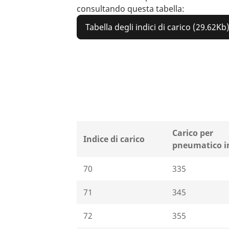
consultando questa tabella:
Tabella degli indici di carico (29.62Kb
Carico per
Indice di carico
pneumatico i
70
335
71
345
72
355