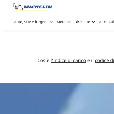
Go to page content
Go to page navigation
Auto, SUV e furgoni
Moto
Biciclette
Altre Att
Cos’è
l’indice di carico
e il
codice di