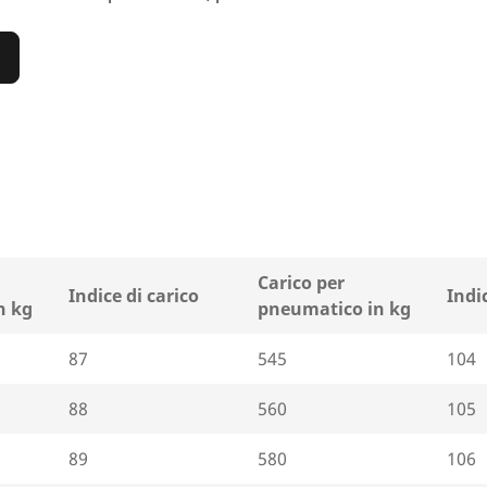
)
Carico per
Indice di carico
Indi
n kg
pneumatico in kg
87
545
104
88
560
105
89
580
106