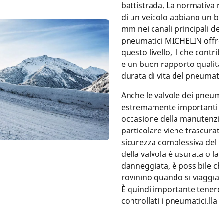
battistrada. La normativa 
di un veicolo abbiano un b
mm nei canali principali del
pneumatici MICHELIN offr
questo livello, il che contr
e un buon rapporto qualità
durata di vita del pneumat
Anche le valvole dei pneu
estremamente importanti 
occasione della manutenz
particolare viene trascurato
sicurezza complessiva del 
della valvola è usurata o la 
danneggiata, è possibile c
rovinino quando si viaggi
È quindi importante tene
controllati i pneumatici.lla