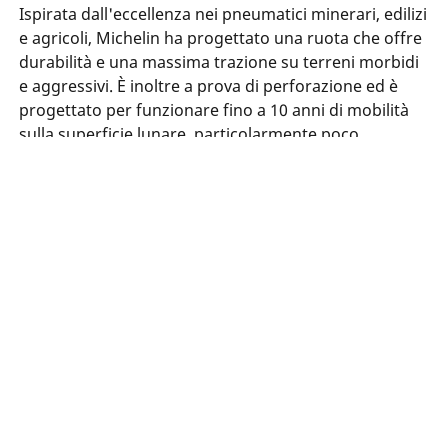
Ispirata dall'eccellenza nei pneumatici minerari, edilizi
e agricoli, Michelin ha progettato una ruota che offre
durabilità e una massima trazione su terreni morbidi
e aggressivi. È inoltre a prova di perforazione ed è
progettato per funzionare fino a 10 anni di mobilità
sulla superficie lunare, particolarmente poco
compatta e accidentata.
Questo progetto di ricerca altamente impegnativo
porta innovazioni fondamentali al mondo realizzando
importanti progressi in diversi tipi di materiali,
processi e simulazioni digitali. Queste innovazioni
stanno già alimentando tutti i progetti di ricerca e
sviluppo del Gruppo, supportando la nostra
leadership nell'innovazione e arricchendo l'offerta
Michelin.