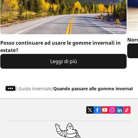
Norm
Posso continuare ad usare le gomme invernali in
estate?
Leggi di più
/
Guida invernale
Quando passare alle gomme invernali