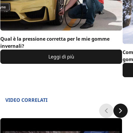
Qual è la pressione corretta per le mie gomme
invernali?
Come
Leggi di più
gom
VIDEO CORRELATI