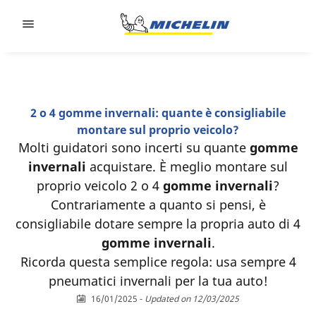
Go to page content
Go to page navigation
2 o 4 gomme invernali: quante è consigliabile
montare sul proprio veicolo?
Molti guidatori sono incerti su quante
gomme
invernali
acquistare. È meglio montare sul
proprio veicolo 2 o 4
gomme invernali
?
Contrariamente a quanto si pensi, è
consigliabile dotare sempre la propria auto di 4
gomme invernali
.
Ricorda questa semplice regola: usa sempre 4
pneumatici invernali per la tua auto!
16/01/2025
-
Updated on 12/03/2025