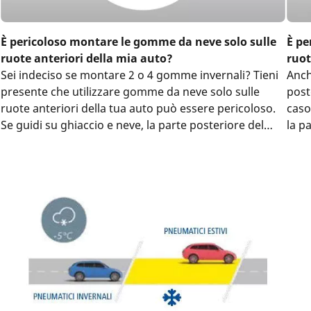
È pericoloso montare le gomme da neve solo sulle
È pe
ruote anteriori della mia auto?
ruot
Sei indeciso se montare 2 o 4 gomme invernali? Tieni
Anch
presente che utilizzare gomme da neve solo sulle
post
ruote anteriori della tua auto può essere pericoloso.
caso
Se guidi su ghiaccio e neve, la parte posteriore del
la p
veicolo rischia infatti di sbandare o “tirare” di lato.
ante
Quando acceleri, le ruote posteriori scivoleranno
cont
ulteriormente. Il tiraggio può essere particolarmente
difficile da gestire per i guidatori poco esperti nella
guida invernale.
Nei veicoli a trazione posteriore, montare le gomme
invernali solo sulle ruote anteriori non migliora la
mobilità.