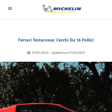
Go to page content
Go to page navigation
Ferrari Testarossa: Cerchi Da 16 Pollici
07/01/2025
-
Updated on 07/03/2025