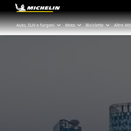
Go to page content
Go to page navigation
Auto, SUV e furgoni
Moto
Biciclette
Altre Att