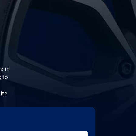
e in
glio
ite