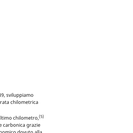
889, sviluppiamo
rata chilometrica
(5)
ultimo chilometro,
de carbonica grazie
onomico dovuto alla