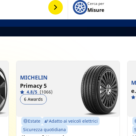
Cerca per
Misure
MICHELIN
M
Primacy 5
e
4.8/5
(1066)
6 Awards
Estate
Adatto ai veicoli elettrici
Sicurezza quotidiana