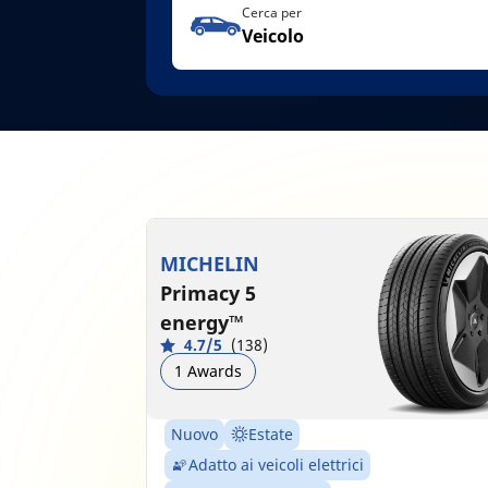
Cerca per
Veicolo
MICHELIN
Primacy 5
energy™
4.7/5
(138)
1 Awards
Nuovo
Estate
Adatto ai veicoli elettrici