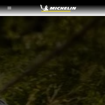
Go to page content
Go to page navigation