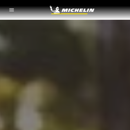
Go to page content
Go to page navigation