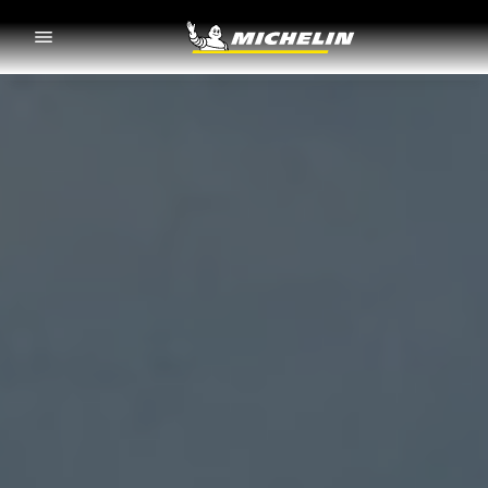
Go to page content
Go to page navigation