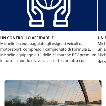
UN CONTROLLO AFFIDABILE
UN 
Michelin ha equipaggiato gli esigenti veicoli del
Mich
motorsport, compreso il campionato di Formula E.
un'a
Michelin equipaggia 15 delle 22 marche BEV premium
Mich
in tutto il mondo e lavora a stretto contatto con i
dei 
leader del settore.