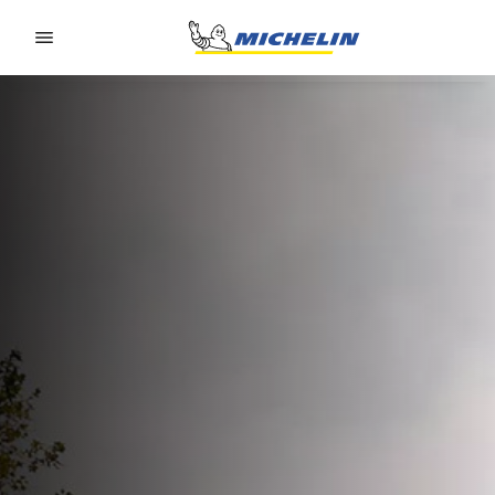
Go to page content
Go to page navigation