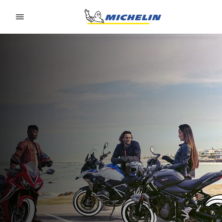
Go to page content
Go to page navigation