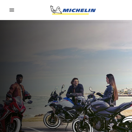
Go to page content
Go to page navigation