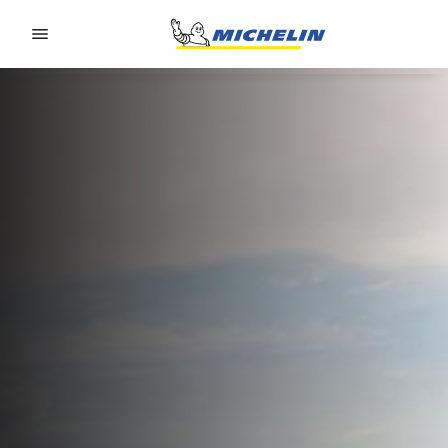
Go to page content
Go to page navigation