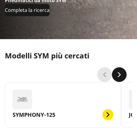
Pneumatici da moto SYM
Completa la ricerca
Modelli SYM più cercati
SYMPHONY-125
JO