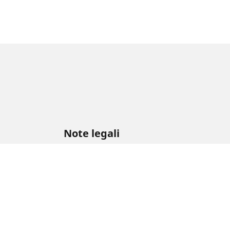
Note legali
L'indice di carico e il codice di velocità visuali
veicolo. Il rivenditore di pneumatici è un profess
1. se l'indice di carico e/o il codice di velocit
2. se la pressione del pneumatico deve essere r