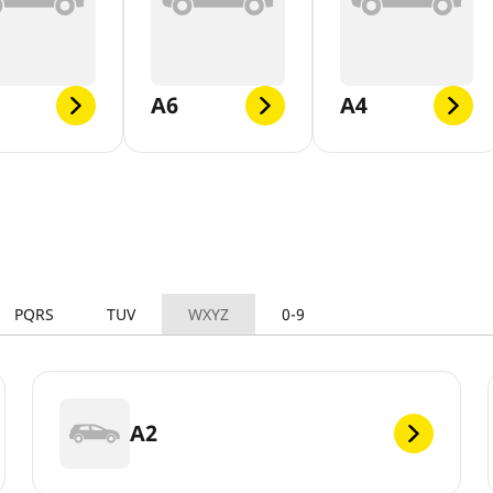
A6
A4
PQRS
TUV
WXYZ
0-9
A2