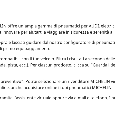
N offre un’ampia gamma di pneumatici per AUDI, elettrici 
a innovare per aiutarti a viaggiare in sicurezza e serenità al
opra e lasciati guidare dal nostro configuratore di pneumatici
 di primo equipaggiamento.
patibili con il tuo veicolo. Filtra i risultati a seconda del
rada, pista, ecc.). Per ciascun prodotto, clicca su “Guarda i 
 preventivo”. Potrai selezionare un rivenditore MICHELIN vic
nline, anche acquistare online i tuoi pneumatici MICHELIN.
ite l’assistente virtuale oppure via e-mail o telefono. I nost