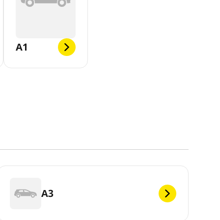
A1
A3