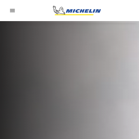
Go to page content
Go to page navigation