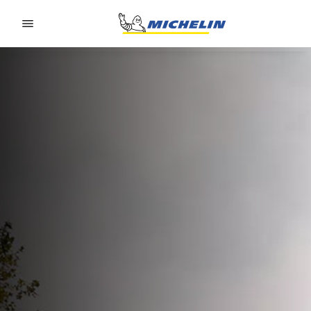
Go to page content
Go to page navigation