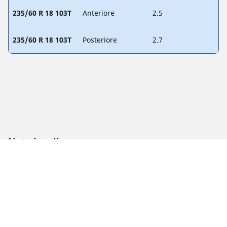
235/60 R 18 103T
Anteriore
2.5
235/60 R 18 103T
Posteriore
2.7
Note legali
L'indice di carico e il codice di velocità visualizzati possono
differire leggermente rispetto a quelli della misura originale
riportate sulla carta di circolazione del veicolo. Il rivenditore
di pneumatici è un professionista qualificato che sarà in
grado di spiegarti:
1. se l'indice di carico e/o il codice di velocità dei pneumatici
sostitutivi sono diversi da quelli dei pneumatici di primo