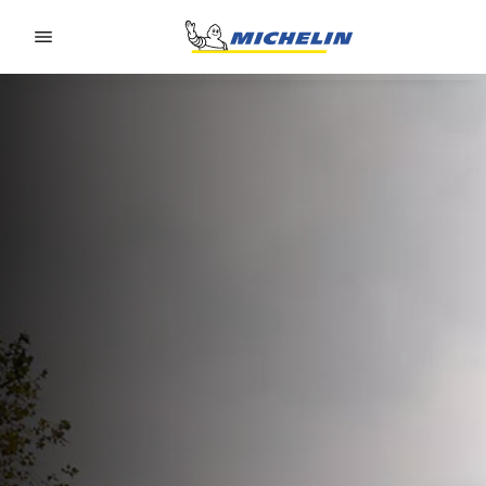
Go to page content
Go to page navigation