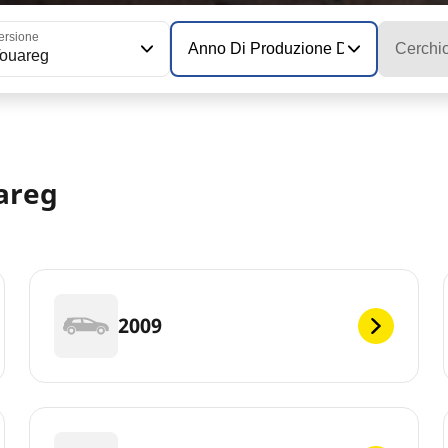
ersione
Anno Di Produzione Del Modello
Cerchi
ouareg
areg
2009