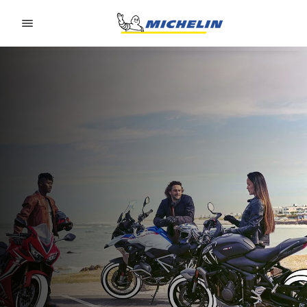
Go to page content
Go to page navigation