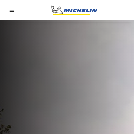
Go to page content
Go to page navigation