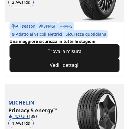
2 Awards
All season
3PMSF
M+S
Adatto ai veicoli elettrici
Sicurezza quotidiana
Una maggiore sicurezza in tutte le stagioni
Trova la misura
Vedi i dettagli
MICHELIN
Primacy 5 energy™
4.7/5
(138)
1 Awards