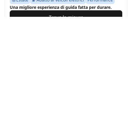
Una migliore esperienza di guida fatta per durare.
Trova la misura
Vedi i dettagli
MICHELIN
Alpin 7
4.7/5
(501)
4 Awards
Inverno
3PMSF
M+S
Adatto ai veicoli elettrici
Sicurezza quotidiana
VIAGGIA SICURO OVUNQUE IN CONDIZIONI INVERNALI