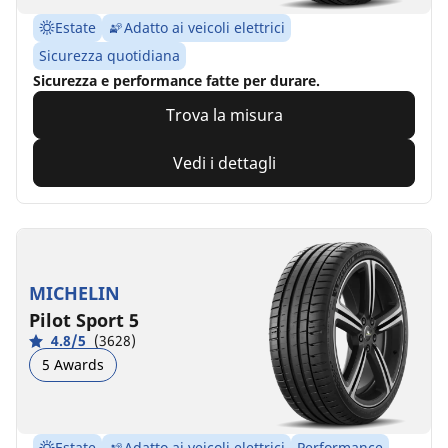
Estate
Adatto ai veicoli elettrici
Sicurezza quotidiana
Sicurezza e performance fatte per durare.
Trova la misura
Vedi i dettagli
MICHELIN
Pilot Sport 5
4.8/5
(3628)
5 Awards
Estate
Adatto ai veicoli elettrici
Performance