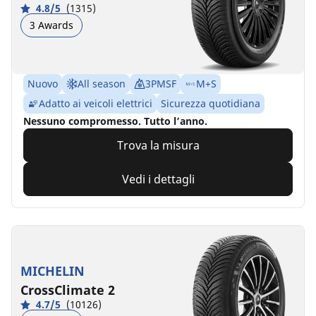
4.8/5
(1315)
3 Awards
Nuovo
All season
3PMSF
M+S
Adatto ai veicoli elettrici
Sicurezza quotidiana
Nessuno compromesso. Tutto l’anno.
Trova la misura
Vedi i dettagli
MICHELIN
CrossClimate 2
4.7/5
(10126)