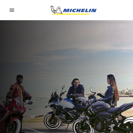
Go to page content
Go to page navigation