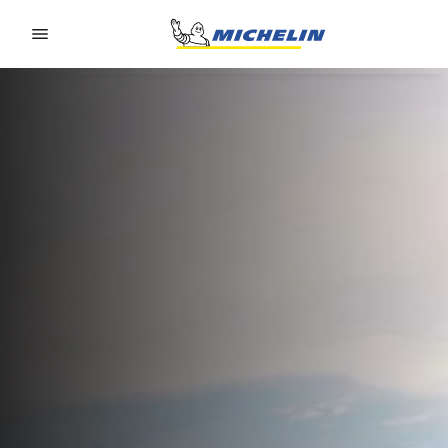
Go to page content
Go to page navigation