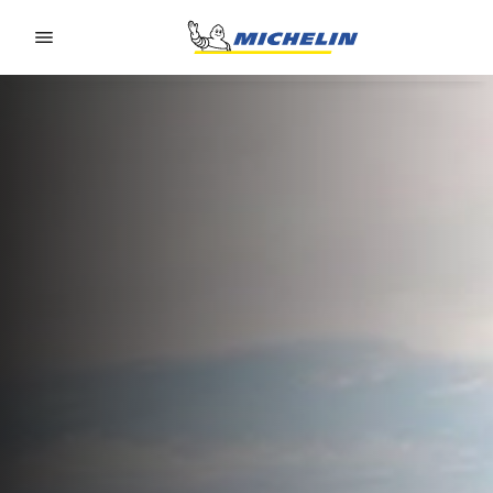
Go to page content
Go to page navigation