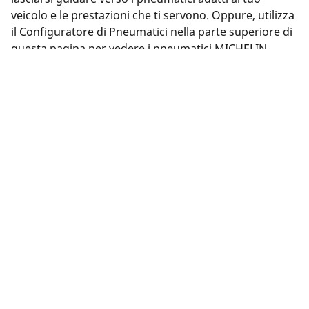
veicolo e le prestazioni che ti servono. Oppure, utilizza
il Configuratore di Pneumatici nella parte superiore di
questa pagina per vedere i pneumatici MICHELIN
disponibili.
Note legali
L’indice di carico e il codice di velocità visualizzati possono
differire leggermente rispetto a quelli della misura originale
riportate sulla carta di circolazione del veicolo. Il rivenditore
di pneumatici è un professionista qualificato che sarà in
grado di consigliarti: