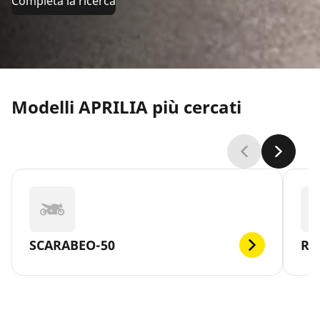
Completa la ricerca
Modelli APRILIA più cercati
SCARABEO-50
RS