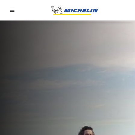
Go to page content
Go to page navigation