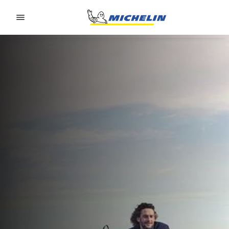
Go to page content
Go to page navigation