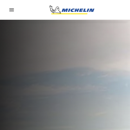
Go to page content
Go to page navigation