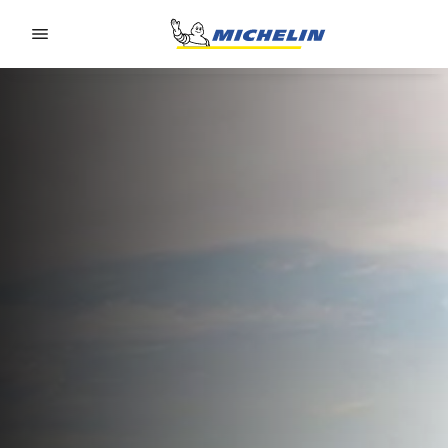
Go to page content
Go to page navigation