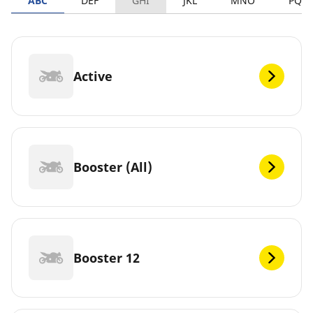
ABC
DEF
GHI
JKL
MNO
PQR
Active
Booster (All)
Booster 12