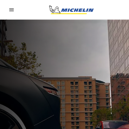
Go to page content
Go to page navigation