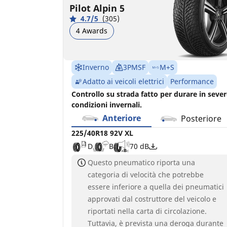
Pilot Alpin 5
4.7/5
(305)
4 Awards
Inverno
3PMSF
M+S
Adatto ai veicoli elettrici
Performance
Controllo su strada fatto per durare in seve
condizioni invernali.
Anteriore
Posteriore
225/40R18 92V XL
D
B
70 dB
Questo pneumatico riporta una
categoria di velocità che potrebbe
essere inferiore a quella dei pneumatici
approvati dal costruttore del veicolo e
riportati nella carta di circolazione.
Tuttavia, è prevista una deroga durante