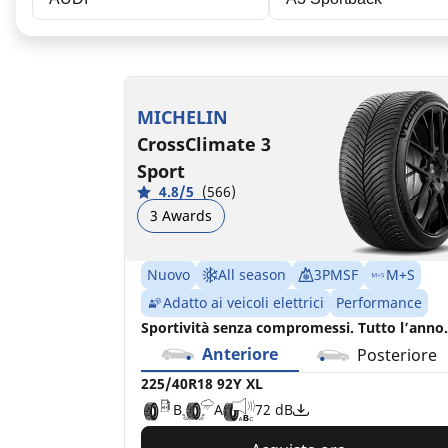
225/40R18 92Y XL
225/40R18 92W XL
225/40R18 92V XL
225/40ZR18 (92Y) XL
A11
B
C
D
A
B
B
72 dB
72 dB
70 dB
MICHELIN
D
C
70 dB
CrossClimate 3
Sport
4.8/5
(566)
3 Awards
Nuovo
All season
3PMSF
M+S
Adatto ai veicoli elettrici
Performance
Sportività senza compromessi. Tutto l’anno.
Anteriore
Posteriore
225/40R18 92Y XL
B
A
72 dB