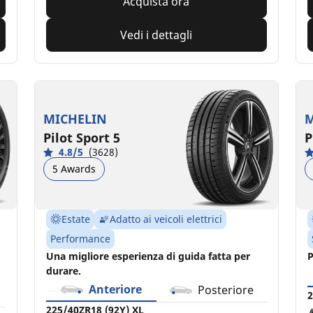
Acquista ora
Vedi i dettagli
MICHELIN
M
Pilot Sport 5
P
4.8/5
(3628)
5 Awards
Estate
Adatto ai veicoli elettrici
Performance
Una migliore esperienza di guida fatta per
P
durare.
Anteriore
Posteriore
2
225/40ZR18 (92Y) XL