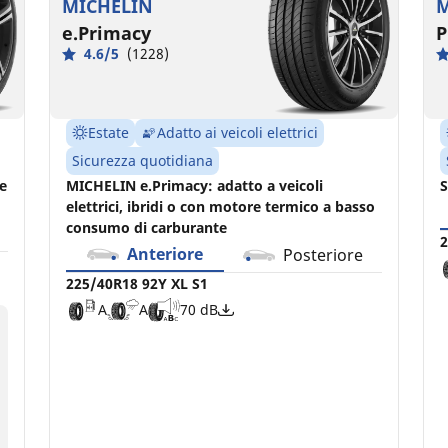
MICHELIN
M
e.Primacy
P
4.6/5
(1228)
Estate
Adatto ai veicoli elettrici
Sicurezza quotidiana
re
MICHELIN e.Primacy: adatto a veicoli
S
elettrici, ibridi o con motore termico a basso
consumo di carburante
2
Anteriore
Posteriore
225/40R18 92Y XL S1
A
A
70 dB