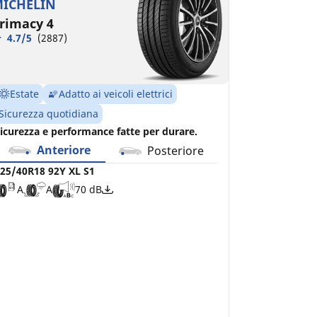
ICHELIN
rimacy 4
4.7/5
(2887)
Estate
Adatto ai veicoli elettrici
Sicurezza quotidiana
icurezza e performance fatte per durare.
Anteriore
Posteriore
25/40R18 92Y XL S1
A
A
70 dB