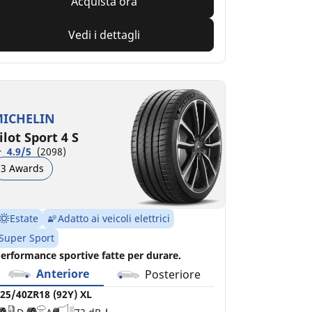
Acquista ora
Vedi i dettagli
ICHELIN
ilot Sport 4 S
4.9/5
(2098)
3 Awards
Estate
Adatto ai veicoli elettrici
Super Sport
erformance sportive fatte per durare.
Anteriore
Posteriore
25/40ZR18 (92Y) XL