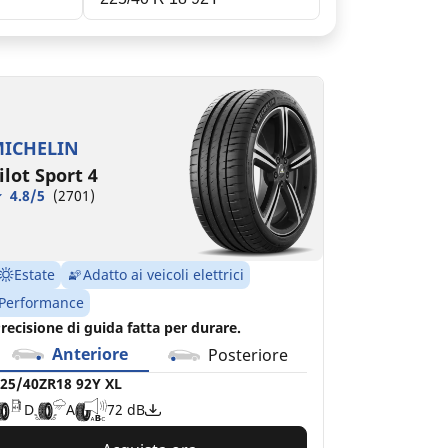
25/40ZR18 92Y XL
25/40ZR18 (92Y) XL
25/40R18 92Y XL S1
25/40R18 92V MO
D
D
A
D
A
A
A
C
70 dB
72 dB
72 dB
70 dB
ICHELIN
ilot Sport 4
4.8/5
(2701)
Estate
Adatto ai veicoli elettrici
Performance
recisione di guida fatta per durare.
Anteriore
Posteriore
25/40ZR18 92Y XL
D
A
72 dB