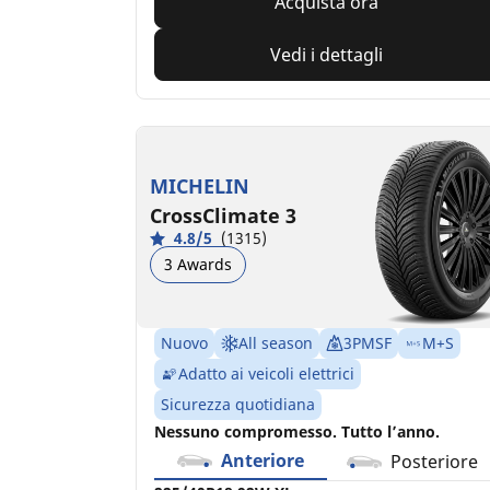
Acquista ora
Vedi i dettagli
MICHELIN
CrossClimate 3
4.8/5
(1315)
3 Awards
Nuovo
All season
3PMSF
M+S
Adatto ai veicoli elettrici
Sicurezza quotidiana
Nessuno compromesso. Tutto l’anno.
Anteriore
Posteriore