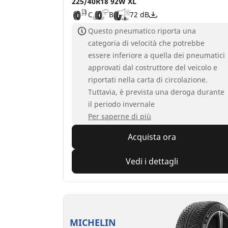
225/40R18 92W XL
C
B
72 dB
Questo pneumatico riporta una
categoria di velocità che potrebbe
essere inferiore a quella dei pneumatici
approvati dal costruttore del veicolo e
riportati nella carta di circolazione.
Tuttavia, è prevista una deroga durante
il periodo invernale
Per saperne di più
Acquista ora
Vedi i dettagli
MICHELIN