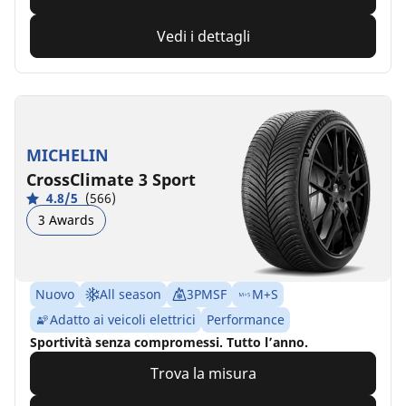
Vedi i dettagli
MICHELIN
CrossClimate 3 Sport
4.8/5
(566)
3 Awards
Nuovo
All season
3PMSF
M+S
Adatto ai veicoli elettrici
Performance
Sportività senza compromessi. Tutto l’anno.
Trova la misura