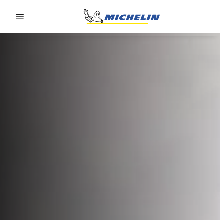
Go to page content
Go to page navigation