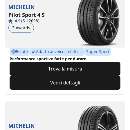
MICHELIN
Pilot Sport 4 S
4.9/5
(2098)
3 Awards
Estate
Adatto ai veicoli elettrici
Super Sport
Performance sportive fatte per durare.
Trova la misura
Vedi i dettagli
MICHELIN