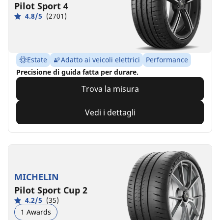
Pilot Sport 4
4.8/5
(2701)
Estate
Adatto ai veicoli elettrici
Performance
Precisione di guida fatta per durare.
Trova la misura
Vedi i dettagli
MICHELIN
Pilot Sport Cup 2
4.2/5
(35)
1 Awards