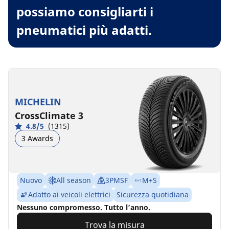
possiamo consigliarti i
pneumatici più adatti.
MICHELIN
CrossClimate 3
4.8/5
(1315)
3 Awards
Nuovo
All season
3PMSF
M+S
Adatto ai veicoli elettrici
Sicurezza quotidiana
Nessuno compromesso. Tutto l’anno.
Trova la misura