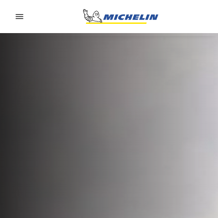
Go to page content
Go to page navigation