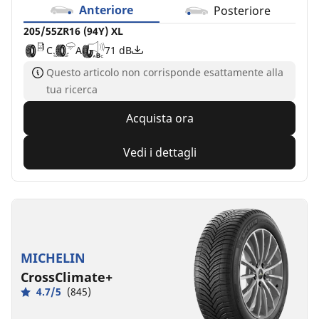
Anteriore
Posteriore
205/55ZR16 (94Y) XL
C
A
71 dB
Questo articolo non corrisponde esattamente alla
tua ricerca
Acquista ora
Vedi i dettagli
MICHELIN
CrossClimate+
4.7/5
(845)