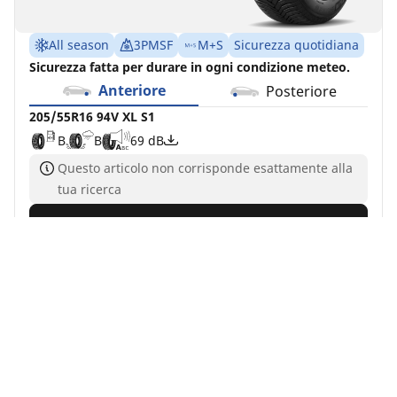
All season
3PMSF
M+S
Sicurezza quotidiana
Sicurezza fatta per durare in ogni condizione meteo.
Anteriore
Posteriore
205/55R16 94V XL S1
B
B
69 dB
Questo articolo non corrisponde esattamente alla
tua ricerca
Acquista ora
Vedi i dettagli