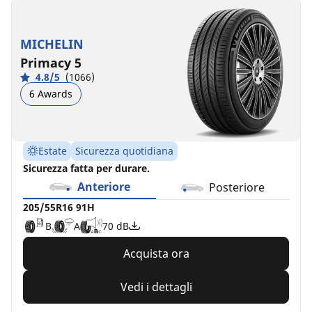
MICHELIN
Primacy 5
4.8/5
(1066)
6 Awards
Estate
Sicurezza quotidiana
Sicurezza fatta per durare.
Anteriore
Posteriore
205/55R16 91H
B
A
70 dB
Acquista ora
Vedi i dettagli