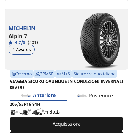
MICHELIN
Alpin 7
4.7/5
(501)
4 Awards
Inverno
3PMSF
M+S
Sicurezza quotidiana
VIAGGIA SICURO OVUNQUE IN CONDIZIONI INVERNALI
SEVERE
Anteriore
Posteriore
205/55R16 91H
C
B
71 dB
Acquista ora