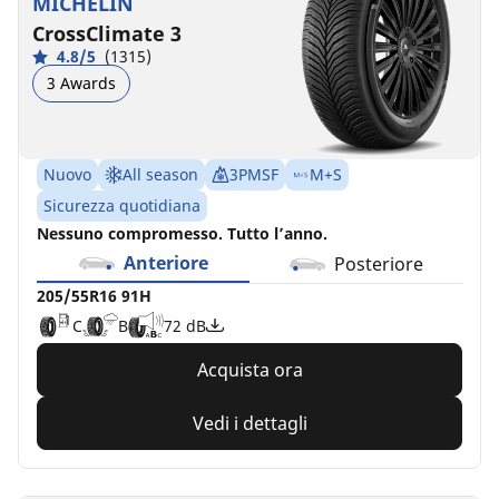
MICHELIN
S1
C
A
A
B
71 dB
69 dB
CrossClimate 3
B
B
69 dB
4.8/5
(1315)
3 Awards
Nuovo
All season
3PMSF
M+S
Sicurezza quotidiana
Nessuno compromesso. Tutto l’anno.
Anteriore
Posteriore
205/55R16 91H
C
B
72 dB
Acquista ora
Vedi i dettagli