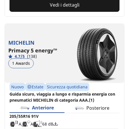
Vedi i dettagli
MICHELIN
Primacy 5 energy™
4.7/5
(138)
1 Awards
Nuovo
Estate
Sicurezza quotidiana
Guida sicuro, viaggia a lungo e risparmia energia con
pneumatici MICHELIN di categoria AAA.(1)
Anteriore
Posteriore
205/55R16 91V
A
A
68 dB