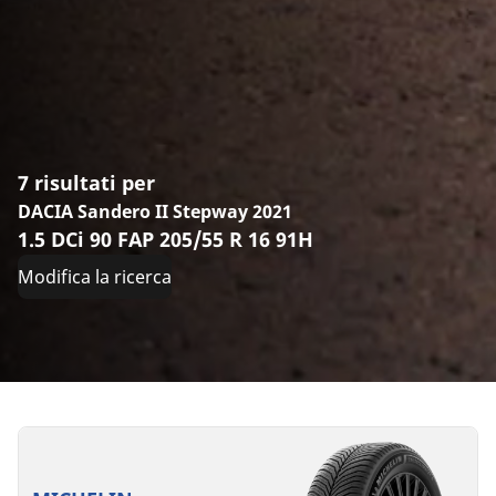
7 risultati per
DACIA Sandero II Stepway 2021
1.5 DCi 90 FAP 205/55 R 16 91H
Modifica la ricerca
205/55R16
205/55R16
205/55R16
205/55R16
205/55ZR16
205/55R16
205/55R16
91H
91H
91H
91V
(94Y)
94V
91W
XL
XL
*
C
B
C
A
B
A
B
A
72 dB
70 dB
71 dB
68 dB