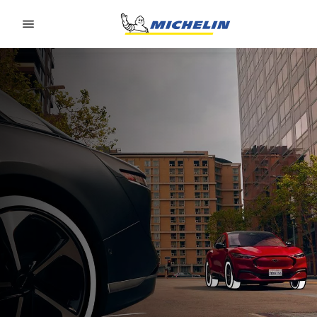
Go to page content
Go to page navigation