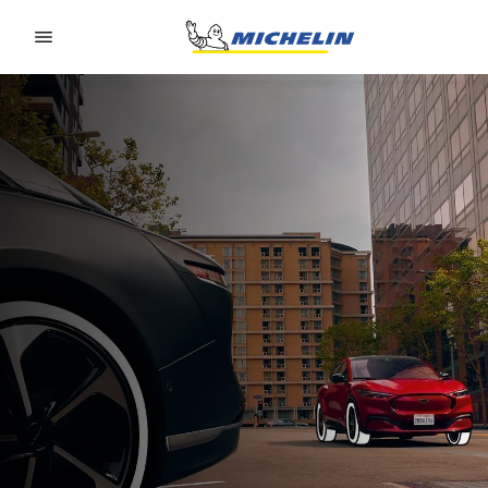
Go to page content
Go to page navigation