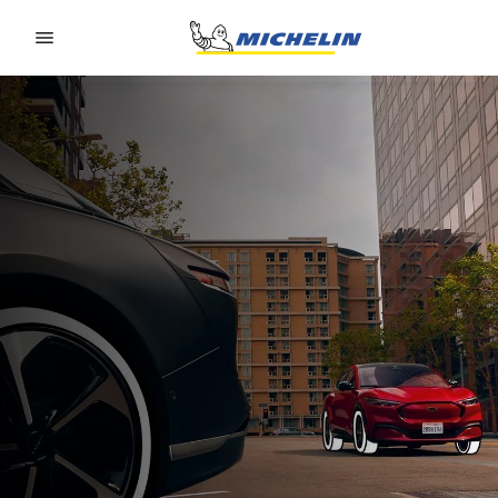
Go to page content
Go to page navigation