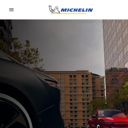
Go to page content
Go to page navigation