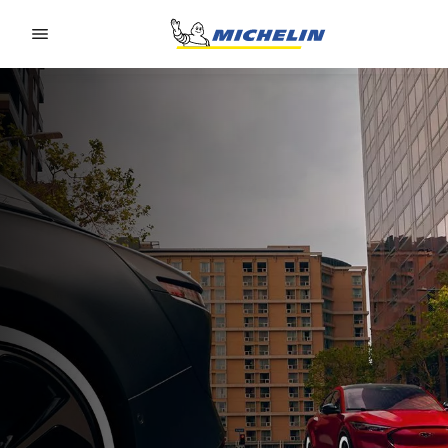
Go to page content
Go to page navigation