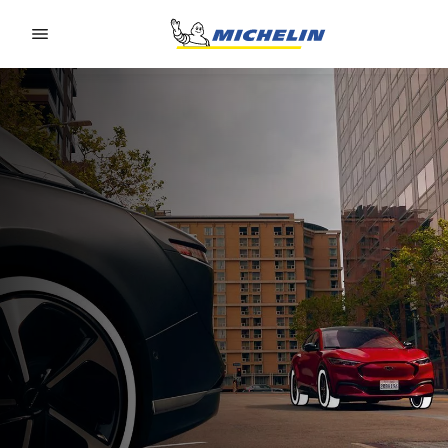
Go to page content
Go to page navigation