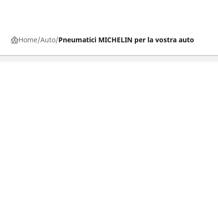
Home
Auto
Pneumatici MICHELIN per la vostra auto
Pneumatici auto, SUV e veicoli
commerciali
Pneumatici moto e scooter