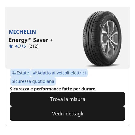
MICHELIN
Energy™ Saver +
4.7/5
(212)
Estate
Adatto ai veicoli elettrici
Sicurezza quotidiana
Sicurezza e performance fatte per durare.
Trova la misura
Vedi i dettagli