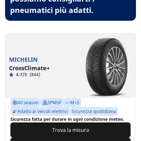
pneumatici più adatti.
MICHELIN
CrossClimate+
4.7/5
(844)
All season
3PMSF
M+S
Adatto ai veicoli elettrici
Sicurezza quotidiana
Sicurezza fatta per durare in ogni condizione meteo.
Trova la misura