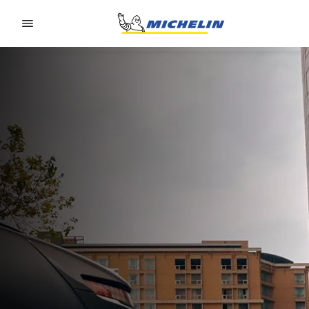
Go to page content
Go to page navigation