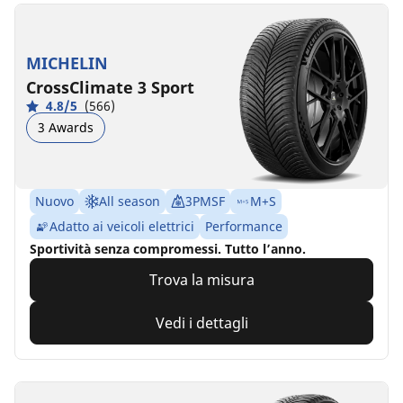
MICHELIN
CrossClimate 3 Sport
4.8/5
(566)
3 Awards
Nuovo
All season
3PMSF
M+S
Adatto ai veicoli elettrici
Performance
Sportività senza compromessi. Tutto l’anno.
Trova la misura
Vedi i dettagli