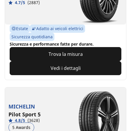
4.7/5
(2887)
Estate
Adatto ai veicoli elettrici
Sicurezza quotidiana
Sicurezza e performance fatte per durare.
Trova la misura
Vedi i dettagli
MICHELIN
Pilot Sport 5
4.8/5
(3628)
5 Awards