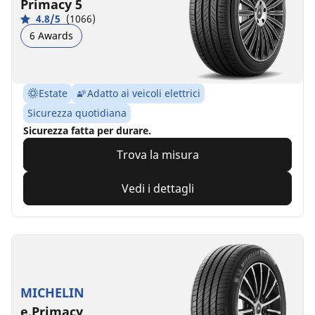
Primacy 5
4.8/5
(1066)
6 Awards
Estate
Adatto ai veicoli elettrici
Sicurezza quotidiana
Sicurezza fatta per durare.
Trova la misura
Vedi i dettagli
MICHELIN
e.Primacy