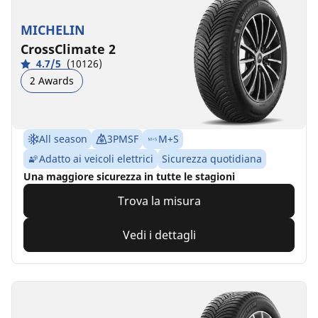
MICHELIN
CrossClimate 2
4.7/5
(10126)
2 Awards
All season
3PMSF
M+S
Adatto ai veicoli elettrici
Sicurezza quotidiana
Una maggiore sicurezza in tutte le stagioni
Trova la misura
Vedi i dettagli