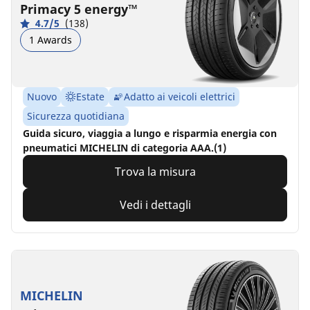
Primacy 5 energy™
4.7/5
(138)
1 Awards
Nuovo
Estate
Adatto ai veicoli elettrici
Sicurezza quotidiana
Guida sicuro, viaggia a lungo e risparmia energia con
pneumatici MICHELIN di categoria AAA.(1)
Trova la misura
Vedi i dettagli
MICHELIN