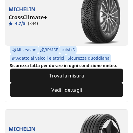
MICHELIN
CrossClimate+
4.7/5
(844)
All season
3PMSF
M+S
Adatto ai veicoli elettrici
Sicurezza quotidiana
Sicurezza fatta per durare in ogni condizione meteo.
Trova la misura
Vedi i dettagli
MICHELIN