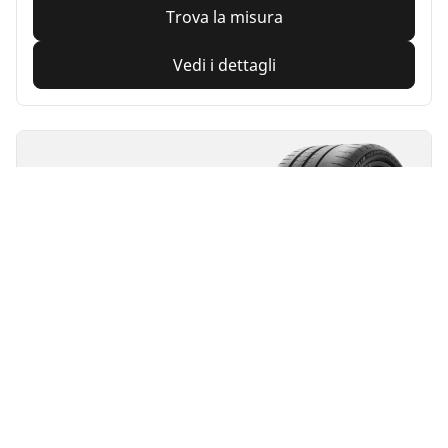
Trova la misura
Vedi i dettagli
MICHELIN
Pilot Sport Cup 2
Connect
4.5/5
(26)
Estate
Adatto ai veicoli elettrici
Super Sport
Performance in pista fatte per durare.
Trova la misura