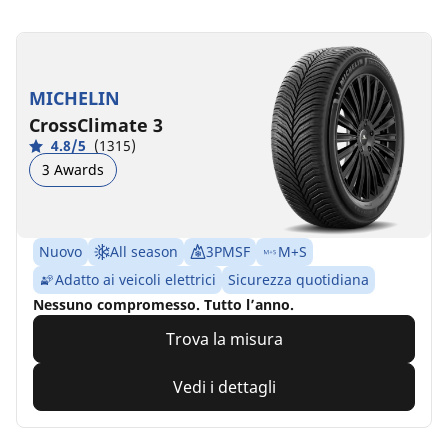
MICHELIN
CrossClimate 3
4.8/5
(1315)
3 Awards
Nuovo
All season
3PMSF
M+S
Adatto ai veicoli elettrici
Sicurezza quotidiana
Nessuno compromesso. Tutto l’anno.
Trova la misura
Vedi i dettagli