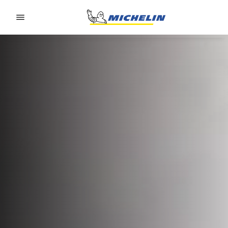
Go to page content
Go to page navigation