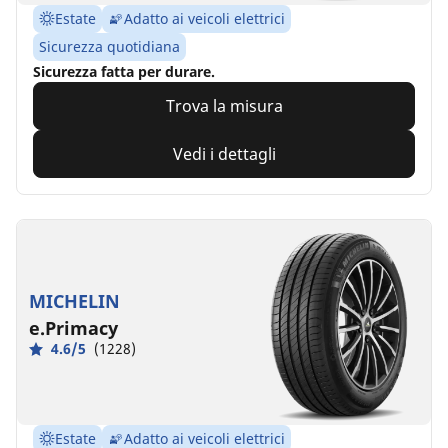
Estate
Adatto ai veicoli elettrici
Sicurezza quotidiana
Sicurezza fatta per durare.
Trova la misura
Vedi i dettagli
MICHELIN
e.Primacy
4.6/5
(1228)
Estate
Adatto ai veicoli elettrici