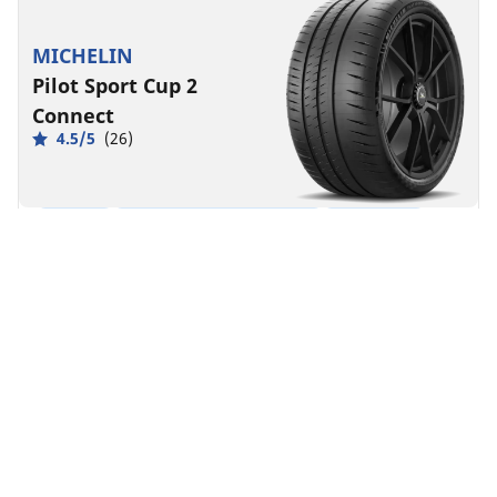
MICHELIN
Pilot Sport Cup 2
Connect
4.5/5
(26)
Estate
Adatto ai veicoli elettrici
Super Sport
Performance in pista fatte per durare.
Trova la misura
Vedi i dettagli