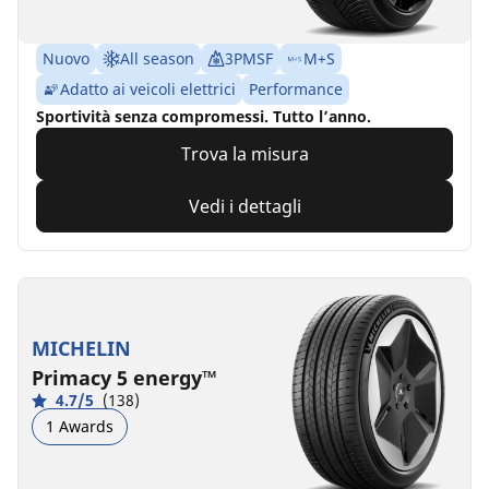
Nuovo
All season
3PMSF
M+S
Adatto ai veicoli elettrici
Performance
Sportività senza compromessi. Tutto l’anno.
Trova la misura
Vedi i dettagli
MICHELIN
Primacy 5 energy™
4.7/5
(138)
1 Awards