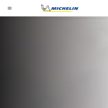
Go to page content
Go to page navigation