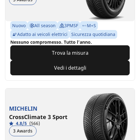
Nuovo
All season
3PMSF
M+S
Adatto ai veicoli elettrici
Sicurezza quotidiana
Nessuno compromesso. Tutto l’anno.
Trova la misura
Vedi i dettagli
MICHELIN
CrossClimate 3 Sport
4.8/5
(566)
3 Awards