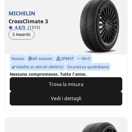
MICHELIN
CrossClimate 3
4.8/5
(1315)
3 Awards
Nuovo
All season
3PMSF
M+S
Adatto ai veicoli elettrici
Sicurezza quotidiana
Nessuno compromesso. Tutto l’anno.
Trova la misura
Vedi i dettagli