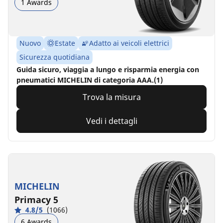
1 Awards
Nuovo
Estate
Adatto ai veicoli elettrici
Sicurezza quotidiana
Guida sicuro, viaggia a lungo e risparmia energia con
pneumatici MICHELIN di categoria AAA.(1)
Trova la misura
Vedi i dettagli
MICHELIN
Primacy 5
4.8/5
(1066)
6 Awards