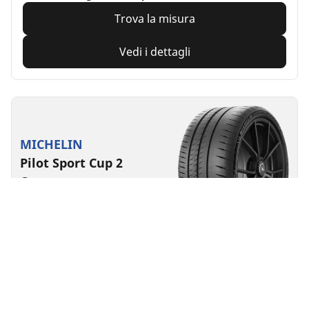
Trova la misura
Vedi i dettagli
MICHELIN
Pilot Sport Cup 2
Connect
4.5/5
(26)
Estate
Adatto ai veicoli elettrici
Super Sport
Performance in pista fatte per durare.
Trova la misura