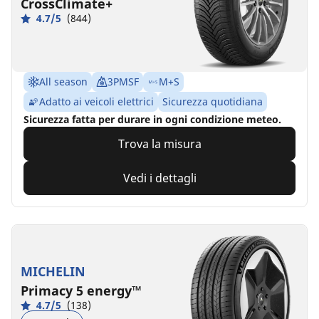
CrossClimate+
4.7/5
(844)
All season
3PMSF
M+S
Adatto ai veicoli elettrici
Sicurezza quotidiana
Sicurezza fatta per durare in ogni condizione meteo.
Trova la misura
Vedi i dettagli
MICHELIN
Primacy 5 energy™
4.7/5
(138)