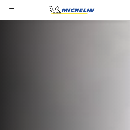
Go to page content
Go to page navigation