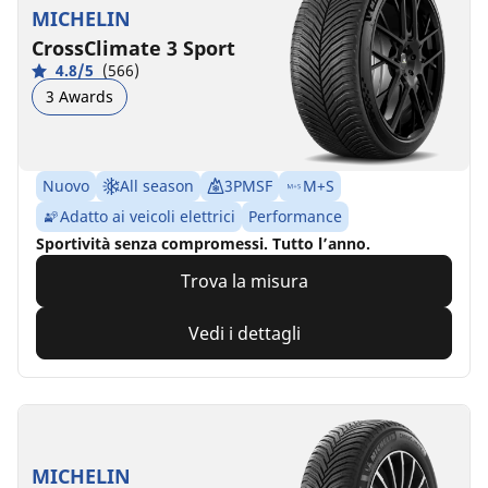
MICHELIN
CrossClimate 3 Sport
4.8/5
(566)
3 Awards
Nuovo
All season
3PMSF
M+S
Adatto ai veicoli elettrici
Performance
Sportività senza compromessi. Tutto l’anno.
Trova la misura
Vedi i dettagli
MICHELIN