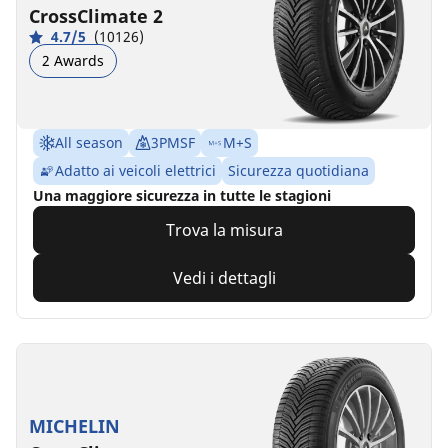
CrossClimate 2
4.7/5
(10126)
2 Awards
All season
3PMSF
M+S
Adatto ai veicoli elettrici
Sicurezza quotidiana
Una maggiore sicurezza in tutte le stagioni
Trova la misura
Vedi i dettagli
MICHELIN