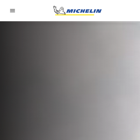
Go to page content
Go to page navigation