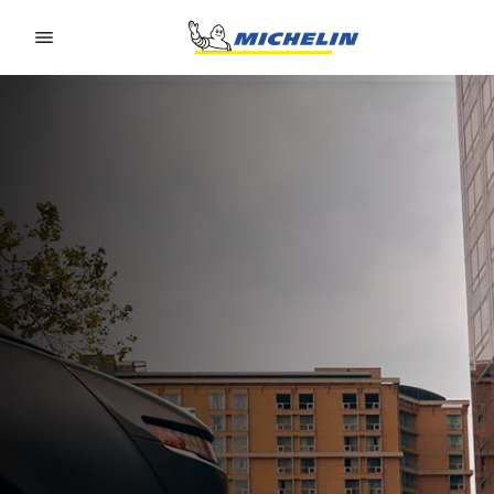
Go to page content
Go to page navigation