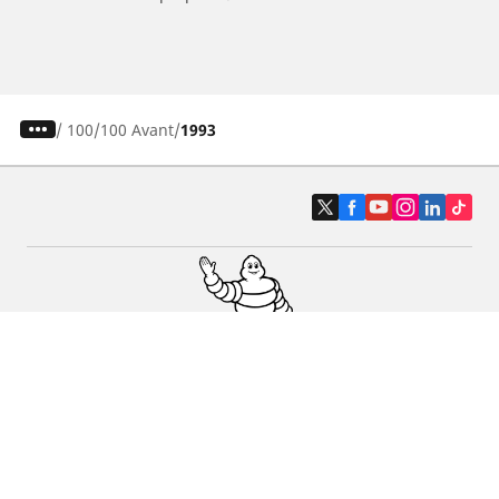
/
100
100 Avant
1993
Pneumatici auto, SUV e veicoli
commerciali