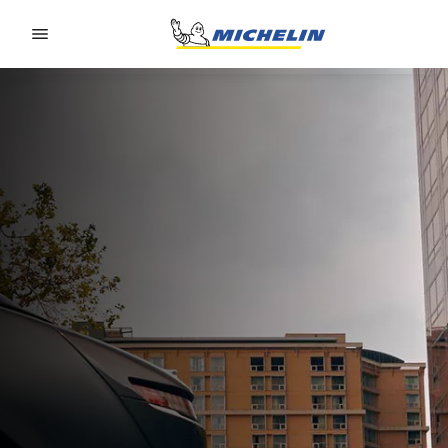
Go to page content
Go to page navigation