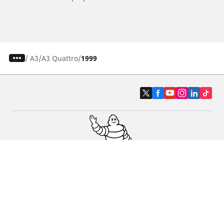
/
A3
A3 Quattro
1999
Pneumatici auto, SUV e veicoli
commerciali