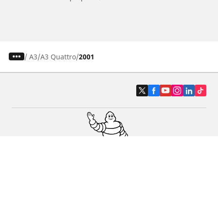
/
A3
A3 Quattro
2001
Pneumatici auto, SUV e veicoli
commerciali