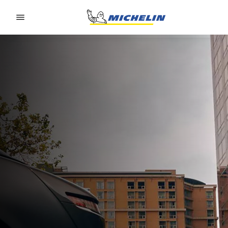
Go to page content
Go to page navigation