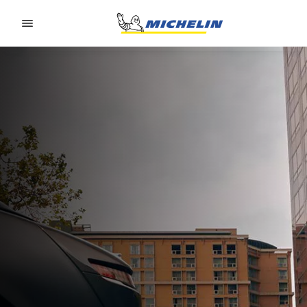
Go to page content
Go to page navigation