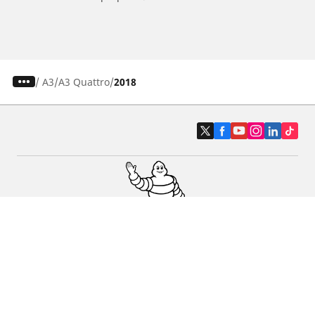
/
A3
A3 Quattro
2018
Pneumatici auto, SUV e veicoli
commerciali