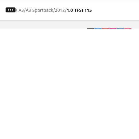
/
A3
A3 Sportback
2012
1.0 TFSI 115
Pneumatici auto, SUV e veicoli
commerciali
Pneumatici moto e scooter
Pneumatici per bicicletta