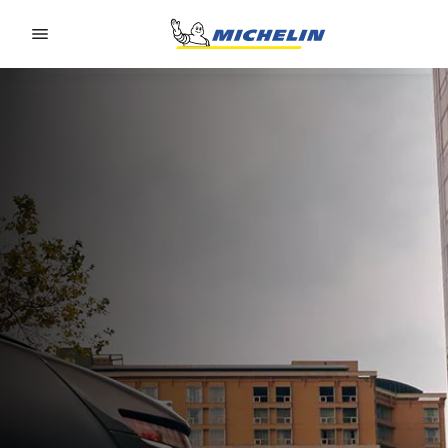
Go to page content
Go to page navigation