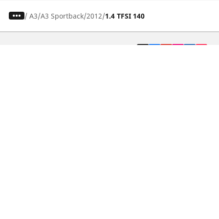
/
A3
A3 Sportback
2012
1.4 TFSI 140
Pneumatici auto, SUV e veicoli
commerciali
Pneumatici moto e scooter
Pneumatici per bicicletta