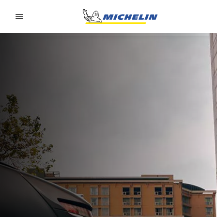
Go to page content
Go to page navigation