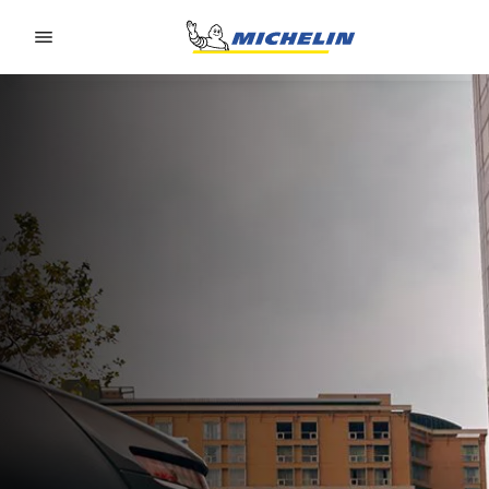
Go to page content
Go to page navigation