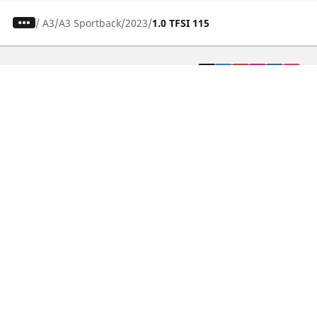
/
A3
A3 Sportback
2023
1.0 TFSI 115
Pneumatici auto, SUV e veicoli
commerciali
Pneumatici moto e scooter
Pneumatici per bicicletta